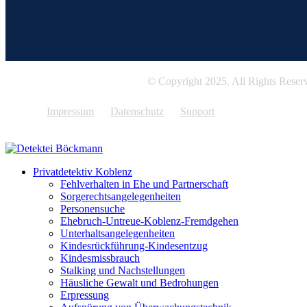
© Copyright 2025. All Rights Reser
Impressum
Datenschutz
Support
Privatdetektiv Koblenz
Fehlverhalten in Ehe und Partnerschaft
Sorgerechtsangelegenheiten
Personensuche
Ehebruch-Untreue-Koblenz-Fremdgehen
Unterhaltsangelegenheiten
Kindesrückführung-Kindesentzug
Kindesmissbrauch
Stalking und Nachstellungen
Häusliche Gewalt und Bedrohungen
Erpressung