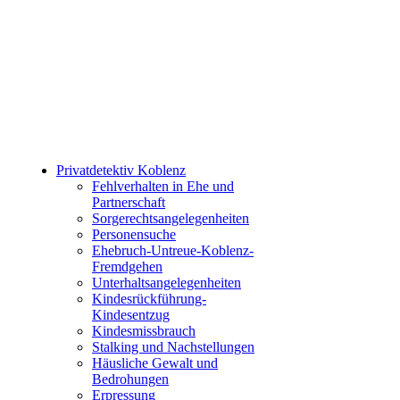
Hilfe benötigt?
Rückruf anfordern
Erreichbarkeit: Mo.- Sa. 09:00-22:00 und So. 10:
Privatdetektiv Koblenz
Fehlverhalten in Ehe und
Partnerschaft
Sorgerechtsangelegenheiten
Personensuche
Ehebruch-Untreue-Koblenz-
Fremdgehen
Unterhaltsangelegenheiten
Kindesrückführung-
Kindesentzug
Kindesmissbrauch
Stalking und Nachstellungen
Häusliche Gewalt und
Bedrohungen
Erpressung