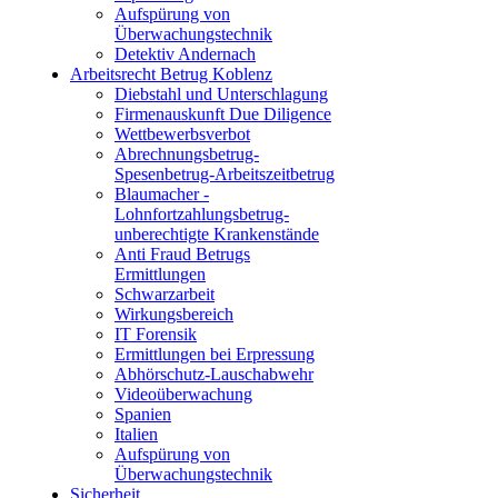
Aufspürung von
Überwachungstechnik
Detektiv Andernach
Arbeitsrecht Betrug Koblenz
Diebstahl und Unterschlagung
Firmenauskunft Due Diligence
Wettbewerbsverbot
Abrechnungsbetrug-
Spesenbetrug-Arbeitszeitbetrug
Blaumacher -
Lohnfortzahlungsbetrug-
unberechtigte Krankenstände
Anti Fraud Betrugs
Ermittlungen
Schwarzarbeit
Wirkungsbereich
IT Forensik
Ermittlungen bei Erpressung
Abhörschutz-Lauschabwehr
Videoüberwachung
Spanien
Italien
Aufspürung von
Überwachungstechnik
Sicherheit