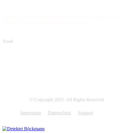
Newsletter abonnieren
Tragen Sie sich in unsere Abonnentenliste ein, um die neuesten
Nachrichten und Sonderangebote zu erhalten.
Jetzt abonnieren
© Copyright 2025. All Rights Reserved
Impressum
Datenschutz
Support