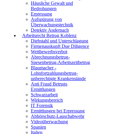
Häusliche Gewalt und
Bedrohungen
Erpressung
Aufspürung von
Überwachungstechnik
Detektiv Andernach
Arbeitsrecht Betrug Koblenz
Diebstahl und Unterschlagung
Firmenauskunft Due Diligence
Wettbewerbsverbot
Abrechnungsbetrug-
Spesenbetrug-Arbeitszeitbetrug
Blaumacher -
Lohnfortzahlungsbetrug-
unberechtigte Krankenstände
Anti Fraud Betrugs
Ermittlungen
Schwarzarbeit
Wirkungsbereich
IT Forensik
Ermittlungen bei Erpressung
Abhörschutz-Lauschabwehr
Videoüberwachung
Spanien
Italien