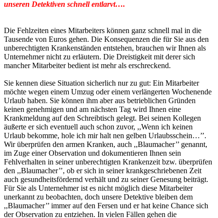
unseren Detektiven schnell entlarvt….
Die Fehlzeiten eines Mitarbeiters können ganz schnell mal in die
Tausende von Euros gehen. Die Konsequenzen die für Sie aus den
unberechtigten Krankenständen entstehen, brauchen wir Ihnen als
Unternehmer nicht zu erläutern. Die Dreistigkeit mit derer sich
mancher Mitarbeiter bedient ist mehr als erschreckend.
Sie kennen diese Situation sicherlich nur zu gut: Ein Mitarbeiter
möchte wegen einem Umzug oder einem verlängerten Wochenende
Urlaub haben. Sie können ihm aber aus betrieblichen Gründen
keinen genehmigen und am nächsten Tag wird Ihnen eine
Krankmeldung auf den Schreibtisch gelegt. Bei seinen Kollegen
äußerte er sich eventuell auch schon zuvor, ,,Wenn ich keinen
Urlaub bekomme, hole ich mir halt nen gelben Urlaubsschein…’’.
Wir überprüfen den armen Kranken, auch ,,Blaumacher’’ genannt,
im Zuge einer Observation und dokumentieren Ihnen sein
Fehlverhalten in seiner unberechtigten Krankenzeit bzw. überprüfen
den ,,Blaumacher’’, ob er sich in seiner krankgeschriebenen Zeit
auch gesundheitsfördernd verhält und zu seiner Genesung beiträgt.
Für Sie als Unternehmer ist es nicht möglich diese Mitarbeiter
unerkannt zu beobachten, doch unsere Detektive bleiben dem
,,Blaumacher’’ immer auf den Fersen und er hat keine Chance sich
der Observation zu entziehen. In vielen Fällen gehen die