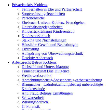
Privatdetektiv Koblenz
Fehlverhalten in Ehe und Partnerschaft
Sorgerechtsangelegenheiten
Personensuche
Ehebruch-Untreue-Koblenz-Fremdgehen
Unterhaltsangelegenheiten
Kindesrückführung-Kindesentzug
Kindesmissbrauch
Stalking und Nachstellungen
Häusliche Gewalt und Bedrohungen
Erpressung
Aufspürung von Überwachungstechnik
Detektiv Andernach
Arbeitsrecht Betrug Koblenz
Diebstahl und Unterschlagung
Firmenauskunft Due Diligence
Wettbewerbsverbot
Abrechnungsbetrug-Spesenbetrug-Arbeitszeitbetrug
Blaumacher - Lohnfortzahlungsbetrug-unberechtigte
Krankenstände
Anti Fraud Betrugs Ermittlungen
Schwarzarbeit
Wirkungsbereich
IT Forensik