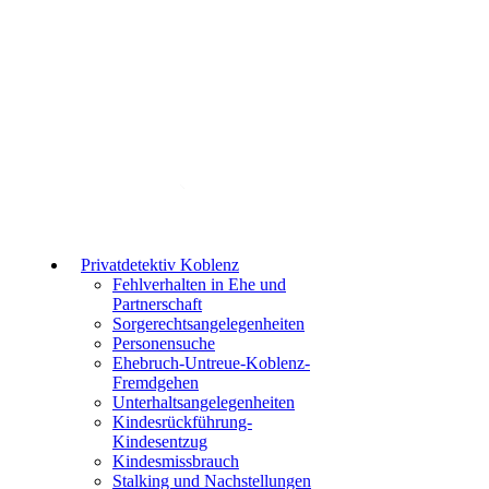
Erreichbarkeit: Mo.- Sa. 09:00-22:00 und So.
10:00-22:00
Privatdetektiv Koblenz
Fehlverhalten in Ehe und
Partnerschaft
Sorgerechtsangelegenheiten
Personensuche
Ehebruch-Untreue-Koblenz-
Fremdgehen
Unterhaltsangelegenheiten
Kindesrückführung-
Kindesentzug
Kindesmissbrauch
Stalking und Nachstellungen