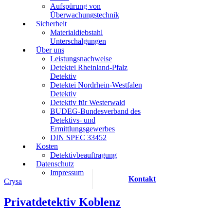
Aufspürung von
Überwachungstechnik
Sicherheit
Materialdiebstahl
Unterschalgungen
Über uns
Leistungsnachweise
Detektei Rheinland-Pfalz
Detektiv
Detektei Nordrhein-Westfalen
Detektiv
Detektiv für Westerwald
BUDEG-Bundesverband des
Detektivs- und
Ermittlungsgewerbes
DIN SPEC 33452
Kosten
Detektivbeauftragung
Datenschutz
Impressum
Kontakt
Crysa
Privatdetektiv Koblenz