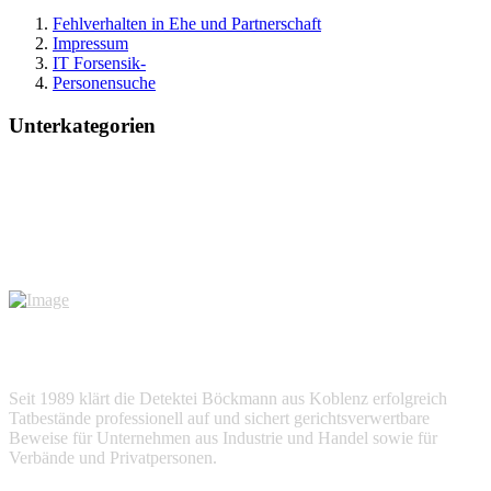
Fehlverhalten in Ehe und Partnerschaft
Impressum
IT Forsensik-
Personensuche
Unterkategorien
Seit 1989 klärt die Detektei Böckmann aus Koblenz erfolgreich
Tatbestände professionell auf und sichert gerichtsverwertbare
Beweise für Unternehmen aus Industrie und Handel sowie für
Verbände und Privatpersonen.