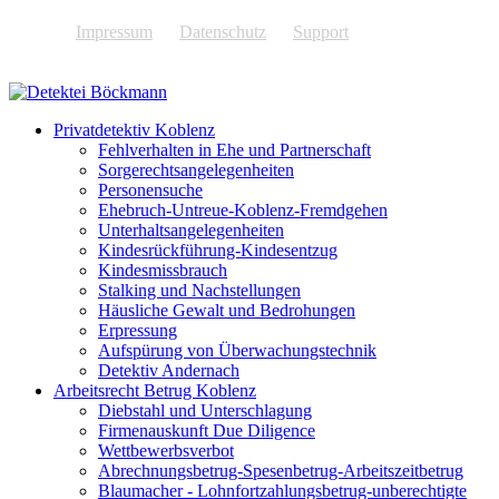
Impressum
Datenschutz
Support
Privatdetektiv Koblenz
Fehlverhalten in Ehe und Partnerschaft
Sorgerechtsangelegenheiten
Personensuche
Ehebruch-Untreue-Koblenz-Fremdgehen
Unterhaltsangelegenheiten
Kindesrückführung-Kindesentzug
Kindesmissbrauch
Stalking und Nachstellungen
Häusliche Gewalt und Bedrohungen
Erpressung
Aufspürung von Überwachungstechnik
Detektiv Andernach
Arbeitsrecht Betrug Koblenz
Diebstahl und Unterschlagung
Firmenauskunft Due Diligence
Wettbewerbsverbot
Abrechnungsbetrug-Spesenbetrug-Arbeitszeitbetrug
Blaumacher - Lohnfortzahlungsbetrug-unberechtigte