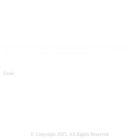
Newsletter abonnieren
Tragen Sie sich in unsere Abonnentenliste ein, um die neuesten
Nachrichten und Sonderangebote zu erhalten.
Jetzt abonnieren
© Copyright 2025. All Rights Reserved