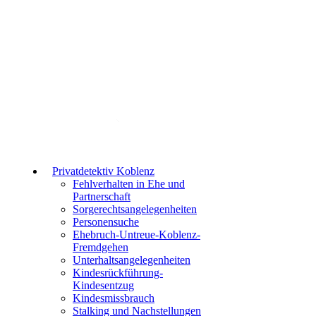
Erreichbarkeit: Mo.- Sa. 09:00-22:00 und So.
10:00-22:00
Privatdetektiv Koblenz
Fehlverhalten in Ehe und
Partnerschaft
Sorgerechtsangelegenheiten
Personensuche
Ehebruch-Untreue-Koblenz-
Fremdgehen
Unterhaltsangelegenheiten
Kindesrückführung-
Kindesentzug
Kindesmissbrauch
Stalking und Nachstellungen