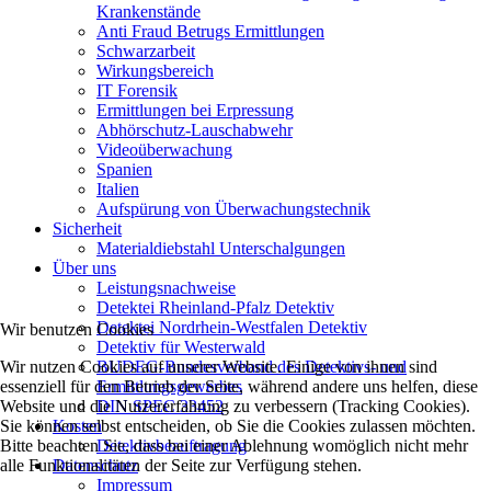
Krankenstände
Anti Fraud Betrugs Ermittlungen
Schwarzarbeit
Wirkungsbereich
IT Forensik
Ermittlungen bei Erpressung
Abhörschutz-Lauschabwehr
Videoüberwachung
Spanien
Italien
Aufspürung von Überwachungstechnik
Sicherheit
Materialdiebstahl Unterschalgungen
Über uns
Leistungsnachweise
Detektei Rheinland-Pfalz Detektiv
Detektei Nordrhein-Westfalen Detektiv
Wir benutzen Cookies
Detektiv für Westerwald
Wir nutzen Cookies auf unserer Website. Einige von ihnen sind
BUDEG-Bundesverband des Detektivs- und
essenziell für den Betrieb der Seite, während andere uns helfen, diese
Ermittlungsgewerbes
Website und die Nutzererfahrung zu verbessern (Tracking Cookies).
DIN SPEC 33452
Sie können selbst entscheiden, ob Sie die Cookies zulassen möchten.
Kosten
Bitte beachten Sie, dass bei einer Ablehnung womöglich nicht mehr
Detektivbeauftragung
alle Funktionalitäten der Seite zur Verfügung stehen.
Datenschutz
Impressum