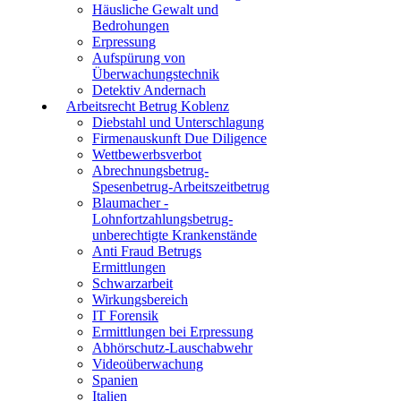
Häusliche Gewalt und
Bedrohungen
Erpressung
Aufspürung von
Überwachungstechnik
Detektiv Andernach
Arbeitsrecht Betrug Koblenz
Diebstahl und Unterschlagung
Firmenauskunft Due Diligence
Wettbewerbsverbot
Abrechnungsbetrug-
Spesenbetrug-Arbeitszeitbetrug
Blaumacher -
Lohnfortzahlungsbetrug-
unberechtigte Krankenstände
Anti Fraud Betrugs
Ermittlungen
Schwarzarbeit
Wirkungsbereich
IT Forensik
Ermittlungen bei Erpressung
Abhörschutz-Lauschabwehr
Videoüberwachung
Spanien
Italien