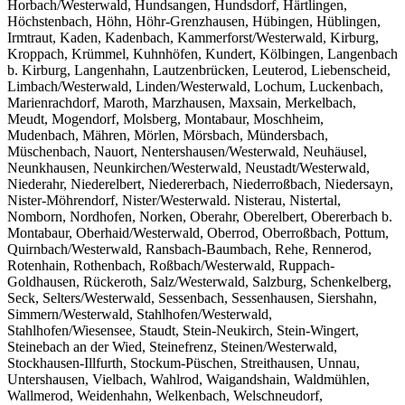
Horbach/Westerwald, Hundsangen, Hundsdorf, Härtlingen,
Höchstenbach, Höhn, Höhr-Grenzhausen, Hübingen, Hüblingen,
Irmtraut, Kaden, Kadenbach, Kammerforst/Westerwald, Kirburg,
Kroppach, Krümmel, Kuhnhöfen, Kundert, Kölbingen, Langenbach
b. Kirburg, Langenhahn, Lautzenbrücken, Leuterod, Liebenscheid,
Limbach/Westerwald, Linden/Westerwald, Lochum, Luckenbach,
Marienrachdorf, Maroth, Marzhausen, Maxsain, Merkelbach,
Meudt, Mogendorf, Molsberg, Montabaur, Moschheim,
Mudenbach, Mähren, Mörlen, Mörsbach, Mündersbach,
Müschenbach, Nauort, Nentershausen/Westerwald, Neuhäusel,
Neunkhausen, Neunkirchen/Westerwald, Neustadt/Westerwald,
Niederahr, Niederelbert, Niedererbach, Niederroßbach, Niedersayn,
Nister-Möhrendorf, Nister/Westerwald. Nisterau, Nistertal,
Nomborn, Nordhofen, Norken, Oberahr, Oberelbert, Obererbach b.
Montabaur, Oberhaid/Westerwald, Oberrod, Oberroßbach, Pottum,
Quirnbach/Westerwald, Ransbach-Baumbach, Rehe, Rennerod,
Rotenhain, Rothenbach, Roßbach/Westerwald, Ruppach-
Goldhausen, Rückeroth, Salz/Westerwald, Salzburg, Schenkelberg,
Seck, Selters/Westerwald, Sessenbach, Sessenhausen, Siershahn,
Simmern/Westerwald, Stahlhofen/Westerwald,
Stahlhofen/Wiesensee, Staudt, Stein-Neukirch, Stein-Wingert,
Steinebach an der Wied, Steinefrenz, Steinen/Westerwald,
Stockhausen-Illfurth, Stockum-Püschen, Streithausen, Unnau,
Untershausen, Vielbach, Wahlrod, Waigandshain, Waldmühlen,
Wallmerod, Weidenhahn, Welkenbach, Welschneudorf,