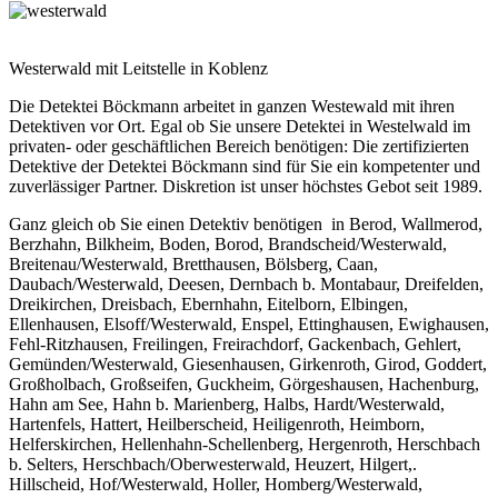
Westerwald mit Leitstelle in Koblenz
Die Detektei Böckmann arbeitet in ganzen Westewald mit ihren
Detektiven vor Ort. Egal ob Sie unsere Detektei in Westelwald im
privaten- oder geschäftlichen Bereich benötigen: Die zertifizierten
Detektive der Detektei Böckmann sind für Sie ein kompetenter und
zuverlässiger Partner. Diskretion ist unser höchstes Gebot seit 1989.
Ganz gleich ob Sie einen Detektiv benötigen in Berod, Wallmerod,
Berzhahn, Bilkheim, Boden, Borod, Brandscheid/Westerwald,
Breitenau/Westerwald, Bretthausen, Bölsberg, Caan,
Daubach/Westerwald, Deesen, Dernbach b. Montabaur, Dreifelden,
Dreikirchen, Dreisbach, Ebernhahn, Eitelborn, Elbingen,
Ellenhausen, Elsoff/Westerwald, Enspel, Ettinghausen, Ewighausen,
Fehl-Ritzhausen, Freilingen, Freirachdorf, Gackenbach, Gehlert,
Gemünden/Westerwald, Giesenhausen, Girkenroth, Girod, Goddert,
Großholbach, Großseifen, Guckheim, Görgeshausen, Hachenburg,
Hahn am See, Hahn b. Marienberg, Halbs, Hardt/Westerwald,
Hartenfels, Hattert, Heilberscheid, Heiligenroth, Heimborn,
Helferskirchen, Hellenhahn-Schellenberg, Hergenroth, Herschbach
b. Selters, Herschbach/Oberwesterwald, Heuzert, Hilgert,.
Hillscheid, Hof/Westerwald, Holler, Homberg/Westerwald,